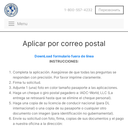
1-800-557-4232
Перезвонить
Menu
Aplicar por correo postal
DownLoad formulario fuera de línea
INSTRUCCIONES:
Completa la aplicación. Asegúrese de que todas las preguntas se
respondan con precisión. Por favor imprime claramente.
Firma tu solicitud.
Adjunte 1 (una) foto en color tamaño pasaporte a las aplicaciones.
Haga un cheque o giro postal pagadero a: IADC-World, LLC (La
entrega se retrasará hasta que se elimine el cheque personal).
Haga una copia de su licencia de conducir nacional (para DL
internacional) o una copia de su pasaporte o cualquier otro
documento con imagen (para identificación no gubernamental).
Envíe su solicitud con foto, firma, copias de sus documentos y el pago
a nuestra oficina a la dirección: