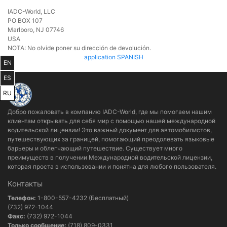
IADC-World, LLC
PO BOX 107
Marlboro, NJ 07746
USA
NOTA: No olvide poner su dirección de devolución.
application SPANISH
EN
ES
RU
Добро пожаловать в компанию IADC-World, где мы помогаем нашим
клиентам открывать для себя мир с помощью нашей международной
водительской лицензии! Это важный документ для автомобилистов,
путешествующих за границей, помогающий преодолевать языковые
барьеры и облегчающий путешествие. Существует много
преимуществ в получении Международной водительской лицензии,
которая проста в использовании и понятна для любого пользователя.
Контакты
Телефон:
1-800-557-4232 (Бесплатный)
(732) 972-1044
Факс:
(732) 972-1044
Только сообщение:
(718) 809-0331